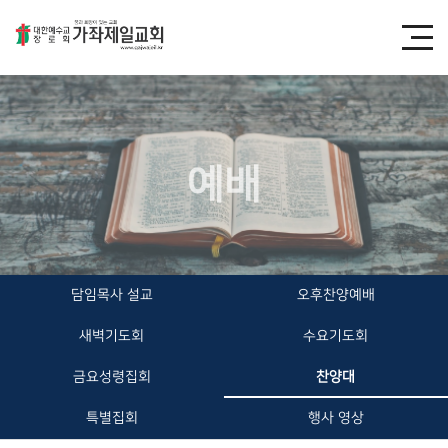
예배
담임목사 설교
오후찬양예배
새벽기도회
수요기도회
금요성령집회
찬양대
특별집회
행사 영상