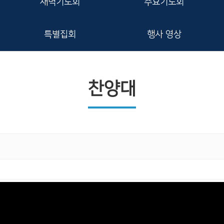
새벽기도회
수요기도회
특별집회
행사 영상
찬양대