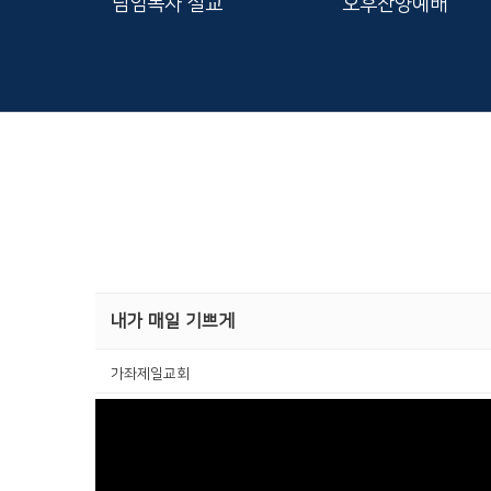
담임목사 설교
오후찬양예배
내가 매일 기쁘게
가좌제일교회