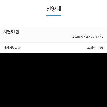
찬양대
시편51편
2025-07-27 09:57:40
가좌제일교회
조회수
103