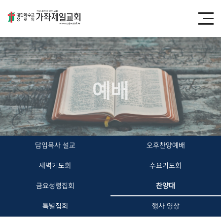
예배
담임목사 설교
오후찬양예배
새벽기도회
수요기도회
금요성령집회
찬양대
특별집회
행사 영상