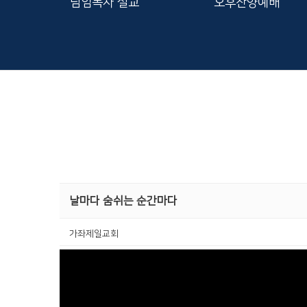
담임목사 설교
오후찬양예배
날마다 숨쉬는 순간마다
가좌제일교회