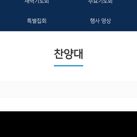
새벽기도회
수요기도회
특별집회
행사 영상
찬양대