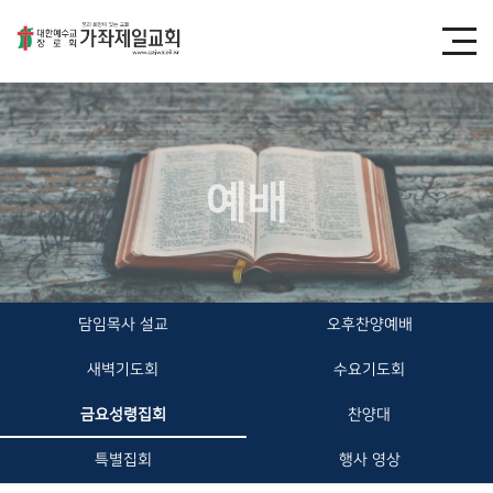
예배
담임목사 설교
오후찬양예배
새벽기도회
수요기도회
금요성령집회
찬양대
특별집회
행사 영상