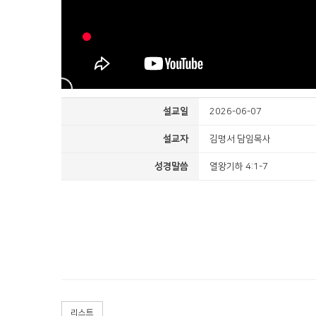
설교일
2026-06-07
설교자
김명서 담임목사
성경말씀
열왕기하 4:1-7
리스트