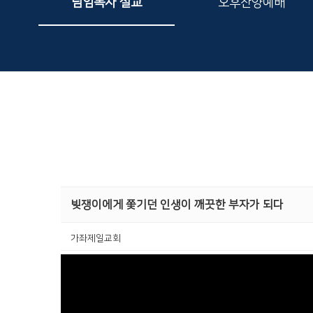
담임목사 설교
오후찬양예배
빚쟁이에게 쫓기던 인생이 깨끗한 부자가 되다
가좌제일교회