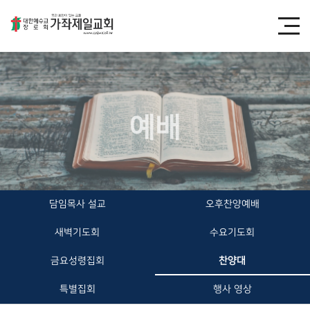
예배
담임목사 설교
오후찬양예배
새벽기도회
수요기도회
금요성령집회
찬양대
특별집회
행사 영상