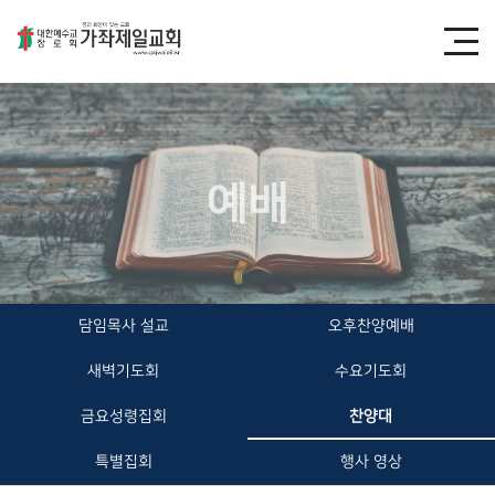
예배
담임목사 설교
오후찬양예배
새벽기도회
수요기도회
금요성령집회
찬양대
특별집회
행사 영상