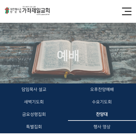
예배
담임목사 설교
오후찬양예배
새벽기도회
수요기도회
금요성령집회
찬양대
특별집회
행사 영상