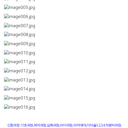
ㆍ신청과정
:
기초과정
,
제자과정
,
심화과정
,
리더과정
,
아카데미
(
가
.
마
.
솥
1, 2, 3, 4,
직분자과정
,