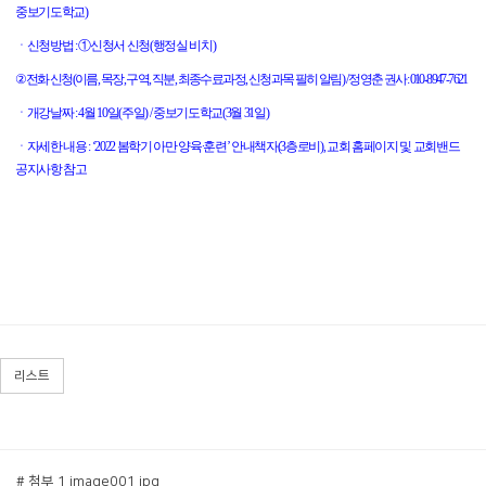
중보기도학교
)
ㆍ신청방법
:
①신청서 신청
(
행정실 비치
)
②
전화 신청
(
이름
,
목장
,
구역
,
직분
,
최종수료과정
,
신청과목 필히 알림
) /
정영춘 권사
: 010-8947-7621
ㆍ개강날짜
: 4
월
10
일
(
주일
) /
중보기도학교
(3
월
31
일
)
ㆍ자세한 내용
: ‘2022
봄학기 아만 양육∙훈련
’
안내책자
(3
층로비
),
교회 홈페이지 및 교회밴드
공지사항 참고
리스트
# 첨부 1.image001.jpg