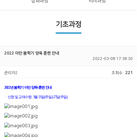
심화과정
리더과정
기초과정
2022 아만 봄학기 양육 훈련 안내
2022-03-08 17:38:30
관리자2
조회수
221
2022
년 봄학기 아만 양육∙훈련 안내
ㆍ신청 및 교재수령
: 3
월
13
일
(
주일
)-27
일
(
주일
)