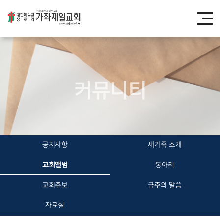
커뮤니티
공지사항
새가족 소개
교회앨범
동아리
교회주보
금주의 말씀
자료실