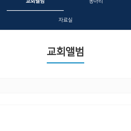
교회앨범
동아리
자료실
교회앨범