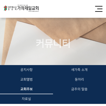
커뮤니티
공지사항
새가족 소개
교회앨범
동아리
교회주보
금주의 말씀
자료실