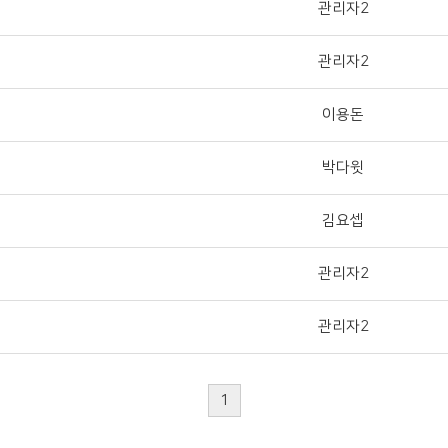
관리자2
관리자2
이용돈
박다윗
김요셉
관리자2
관리자2
1