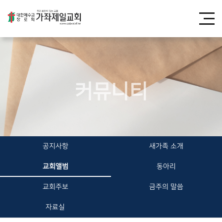
커뮤니티
공지사항
새가족 소개
교회앨범
동아리
교회주보
금주의 말씀
자료실